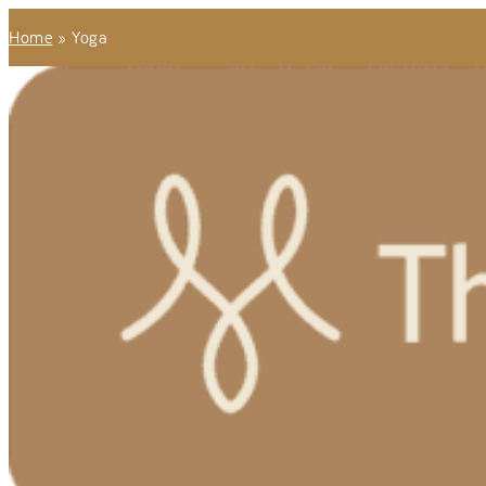
Home
»
Yoga